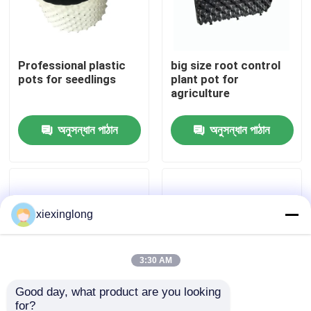
আমাদের সম্বন্ধে
Professional plastic
big size root control
pots for seedlings
plant pot for
কারখানা পরিদর্শন
agriculture
গুণমান নিয়ন্ত্রণ
অনুসন্ধান পাঠান
অনুসন্ধান পাঠান
আমাদের সাথে যোগাযোগ
xiexinglong
খবর
মামলা
3:30 AM
Good day, what product are you looking 
ইপিএস ইপিপি ফোম
for?
Self assemble plastic
plastic planter pot