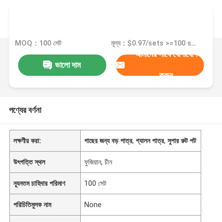
MOQ：100 সেট
মূল্য：$0.97/sets >=100 sets
আমাদের সাথে যোগাযোগ
ভালো দাম
করুন
পণ্যের বর্ণনা
লক্ষণীয় করা:
গাছের জন্য বড় পাত্র
,
গ্যালন পাত্র
,
সুপার রুট পট
উৎপত্তি স্থল
ফুজিয়ান, চীন
ন্যূনতম চাহিদার পরিমাণ
100 সেট
পরিচিতিমুলক নাম
None