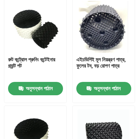
রুট কন্ট্রোল প্রুনিং কন্টেইনার
এইচডিপিই মূল নিয়ন্ত্রণ পাত্র,
প্ল্যান্ট পট
ফুলের টব, বড় রোপণ পাত্র
অনুসন্ধান পাঠান
অনুসন্ধান পাঠান
বাড়ি
পণ্য
ভিডিও