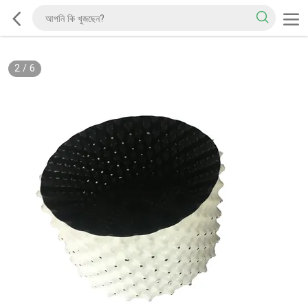
2
/
6