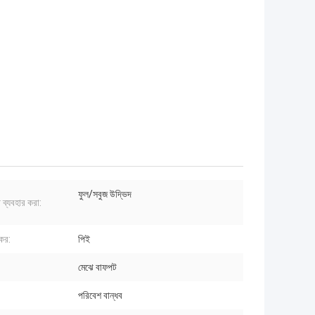
ফুল/সবুজ উদ্ভিদ
 ব্যবহার করা:
কের:
পিই
মেঝে বাফপট
পরিবেশ বান্ধব