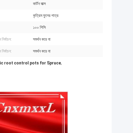
কার্টন বাক্স
কৃত্রিম ফুলের পাত্র
:
১০০ পিসি
 নির্বাচন:
সমর্থন করে না
 নির্বাচন:
সমর্থন করে না
ic root control pots for Spruce
,