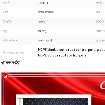
আকৃতি:
বৃত্তাকার
প্যাকিং:
শৈলী:
মর্ডেন, ক্লাসিক
নাম:
ডিজাইন:
স্বাগত)
MOQ.
ঋতু:
সব ঋতু
রুম স্থান
উপলক্ষ নির্বাচন:
সমর্থন করে না
ছুটির দিন
HDPE black plastic root control pots
,
plast
বিশেষভাবে তুলে ধরা:
HDPE Spruce root control pots
পণ্যের বর্ণনা