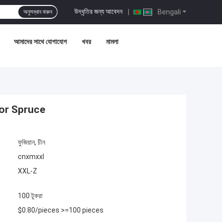
উদ্ধৃতির জন্য আবেদন
|
Bengali
অনুসন্ধান করুন
আমাদের সাথে যোগাযোগ
খবর
মামলা
for Spruce
ফুজিয়ান, চীন
cnxmxxl
XXL-Z
100 টুকরা
$0.80/pieces >=100 pieces