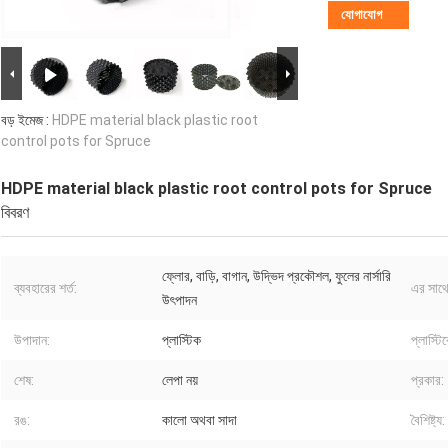
যোগাযোগ
বড় ইমেজ :
HDPE material black plastic root
control pots for Spruce
HDPE material black plastic root control pots for Spruce
বিবরণ
ফ্লোর, বাড়ি, বাগান, উদ্ভিদ প্রকৌশল, ফুলের নার্সারি
ব্যবহারের শর্ত:
এর সাথে
উৎপাদন
উপাদান:
প্লাস্টিক
প্লাস্টি
শেষ:
লেপা নয়
প্রকার:
রঙ:
কালো অথবা সাদা
বৈশিষ্ট্য: