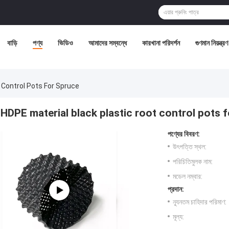
বাড়ি
পণ্য
ভিডিও
আমাদের সম্বন্ধে
কারখানা পরিদর্শন
গুণমান নিয়ন্ত্রণ
 Control Pots For Spruce
HDPE material black plastic root control pots 
পণ্যের বিবরণ:
উৎপত্তি স্থল:
পরিচিতিমুলক নাম:
মডেল নম্বার:
প্রদান:
ন্যূনতম চাহিদার পরিমাণ:
মূল্য: