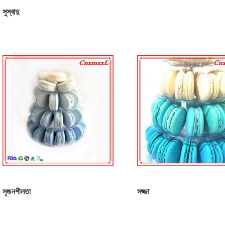
সুস্বাদু
সৃজনশীলতা
সজ্জা