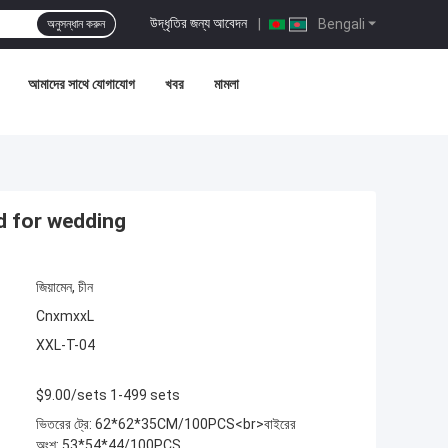
উদ্ধৃতির জন্য আবেদন
|
Bengali
অনুসন্ধান করুন
আমাদের সাথে যোগাযোগ
খবর
মামলা
d for wedding
জিয়ামেন, চীন
CnxmxxL
XXL-T-04
$9.00/sets 1-499 sets
ভিতরের ট্রে: 62*62*35CM/100PCS<br>বাইরের
অংশ: 53*54*44/100PCS