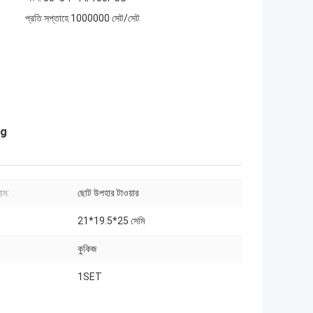
প্রতি সপ্তাহে 1000000 সেট/সেট
ng
াম:
ছোট উপহার টাওয়ার
21*19.5*25 সেমি
কুকিজ
:
1SET