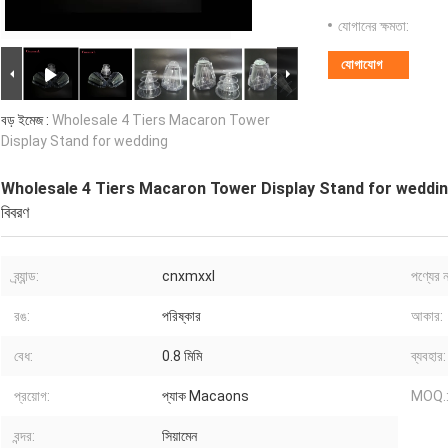
যোগানের ক্ষমতা:
যোগাযোগ
বড় ইমেজ :
Wholesale 4 Tiers Macaron Tower
Display Stand for wedding
Wholesale 4 Tiers Macaron Tower Display Stand for weddi
বিবরণ
ব্র্যান্ড:
cnxmxxl
পণ্যের ন
রঙ:
পরিষ্কার
আকার:
বেধ:
0.8 মিমি
ব্যবহার:
প্রয়োগ:
প্যাক Macaons
MOQ.
বন্দর:
সিয়ামেন