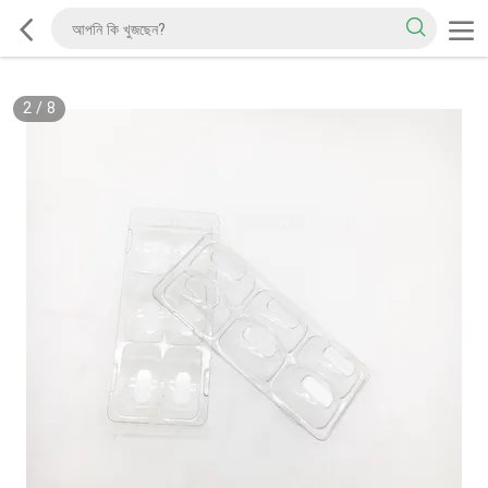
2
/
8