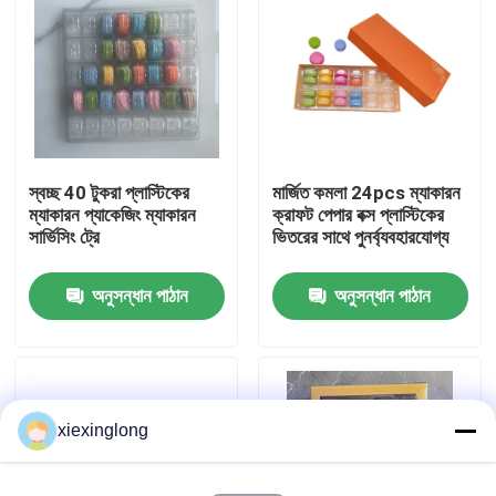
আমাদের সম্বন্ধে
কারখানা পরিদর্শন
স্বচ্ছ 40 টুকরা প্লাস্টিকের
মার্জিত কমলা 24pcs ম্যাকারন
গুণমান নিয়ন্ত্রণ
ম্যাকারন প্যাকেজিং ম্যাকারন
ক্রাফট পেপার বক্স প্লাস্টিকের
সার্ভিসিং ট্রে
ভিতরের সাথে পুনর্ব্যবহারযোগ্য
আমাদের সাথে যোগাযোগ
অনুসন্ধান পাঠান
অনুসন্ধান পাঠান
খবর
মামলা
xiexinglong
ইপিএস ইপিপি ফোম