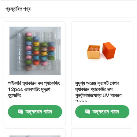
প্রস্তাবিত পণ্য
পাইকারি ম্যাকারন বক্স প্যাকেজিং
সুদৃশ্য অরেঞ্জ ক্রাফট পেপার
12pcs এমবসডিং মুদ্রণ
ম্যাকারন প্যাকেজিং বক্স
হ্যান্ডলিং
পুনর্ব্যবহারযোগ্য UV আবরণ
বাড়ি
2pcs
অনুসন্ধান পাঠান
অনুসন্ধান পাঠান
পণ্য
ভিডিও