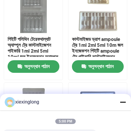
আমাদের সম্বন্ধে
কারখানা পরিদর্শন
পিইটি পলিথিন টেরেফথাল্যাট
কাস্টমাইজড ড্রাগ ampoule
অ্যাম্পুল ট্রে কাস্টমাইজেশন
ট্রে 1ml 2ml 5ml 10m জল
পাইকারি 1ml 2ml 5ml
ইনজেকশন পিইটি ampoule
গুণমান নিয়ন্ত্রণ
10ml জল ইনজেকশন অ্যাম্পুল
ট্রে পাইকারি কাস্টমাইজেশন
ট্রে কাস্টমাইজেশন
অনুসন্ধান পাঠান
অনুসন্ধান পাঠান
আমাদের সাথে যোগাযোগ
খবর
xiexinglong
মামলা
5:00 PM
ইপিএস ইপিপি ফোম