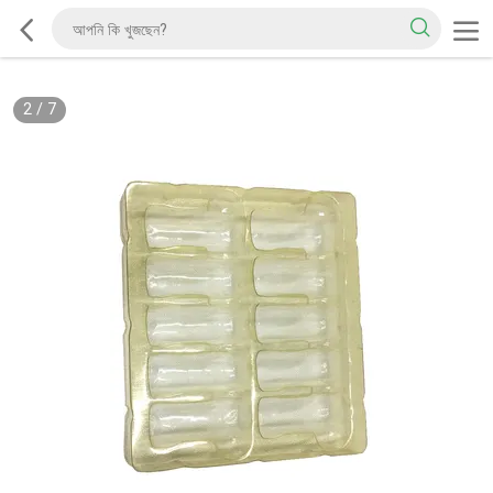
2
/
7