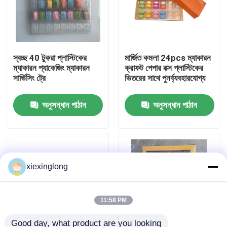
আমাদের সম্বন্ধে
স্বচ্ছ 40 টুকরা প্লাস্টিকের
মার্জিত কমলা 24pcs ম্যাকারন
কারখানা পরিদর্শন
ম্যাকারন প্যাকেজিং ম্যাকারন
ক্রাফট পেপার বক্স প্লাস্টিকের
সার্ভিসিং ট্রে
ভিতরের সাথে পুনর্ব্যবহারযোগ্য
গুণমান নিয়ন্ত্রণ
অনুসন্ধান পাঠান
অনুসন্ধান পাঠান
আমাদের সাথে যোগাযোগ
খবর
xiexinglong
মামলা
11:58 PM
ইপিএস ইপিপি ফোম
Good day, what product are you looking 