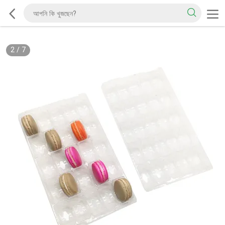
2
/
7