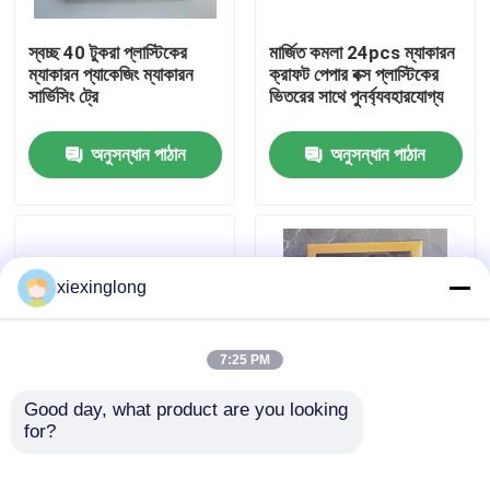
স্বচ্ছ 40 টুকরা প্লাস্টিকের
মার্জিত কমলা 24pcs ম্যাকারন
আমাদের সম্বন্ধে
ম্যাকারন প্যাকেজিং ম্যাকারন
ক্রাফট পেপার বক্স প্লাস্টিকের
সার্ভিসিং ট্রে
ভিতরের সাথে পুনর্ব্যবহারযোগ্য
কারখানা পরিদর্শন
অনুসন্ধান পাঠান
অনুসন্ধান পাঠান
গুণমান নিয়ন্ত্রণ
আমাদের সাথে যোগাযোগ
xiexinglong
খবর
7:25 PM
মামলা
Good day, what product are you looking 
for?
6 প্যাক কাস্টম ম্যাকারন ক্লিয়ার
স্বচ্ছ কাগজের বাক্স প্যাকেজিং
ট্রে পুনর্ব্যবহারযোগ্য প্লাস্টিক
ম্যাকারন ডিসপ্লে র্যাক ম্যাকারন
ইপিএস ইপিপি ফোম
চকোলেট ট্রে
ট্রে ম্যাকারন উপহার বাক্স