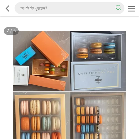
2
/
6