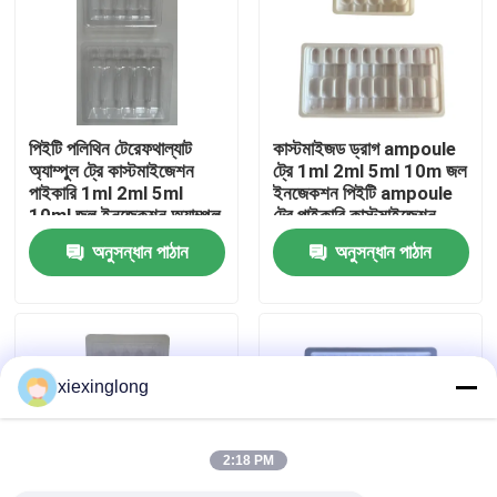
আমাদের সম্বন্ধে
কারখানা পরিদর্শন
পিইটি পলিথিন টেরেফথাল্যাট
কাস্টমাইজড ড্রাগ ampoule
অ্যাম্পুল ট্রে কাস্টমাইজেশন
ট্রে 1ml 2ml 5ml 10m জল
পাইকারি 1ml 2ml 5ml
ইনজেকশন পিইটি ampoule
গুণমান নিয়ন্ত্রণ
10ml জল ইনজেকশন অ্যাম্পুল
ট্রে পাইকারি কাস্টমাইজেশন
ট্রে কাস্টমাইজেশন
অনুসন্ধান পাঠান
অনুসন্ধান পাঠান
আমাদের সাথে যোগাযোগ
খবর
xiexinglong
মামলা
2:18 PM
ইপিএস ইপিপি ফোম