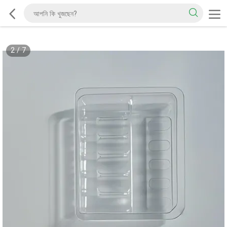
2
/
7